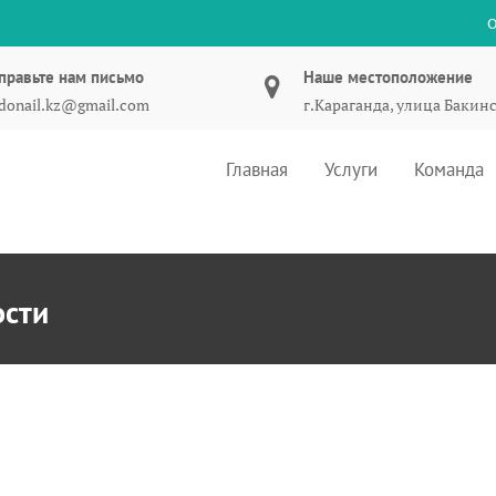
О
правьте нам письмо
Наше местоположение
donail.kz@gmail.com
г.Караганда, улица Бакинс
Главная
Услуги
Команда
ости