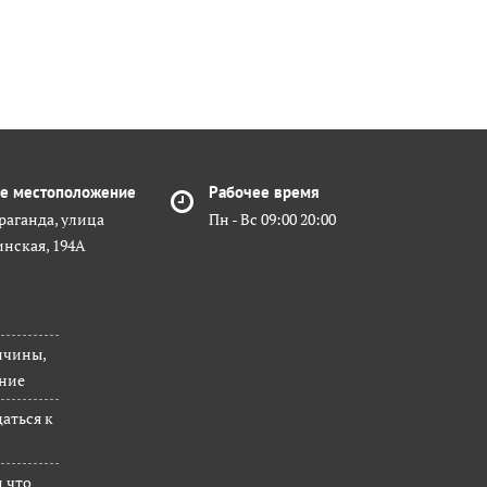
е местоположение
Рабочее время
раганда, улица
Пн - Вс 09:00 20:00
инская, 194А
ичины,
ние
щаться к
и что