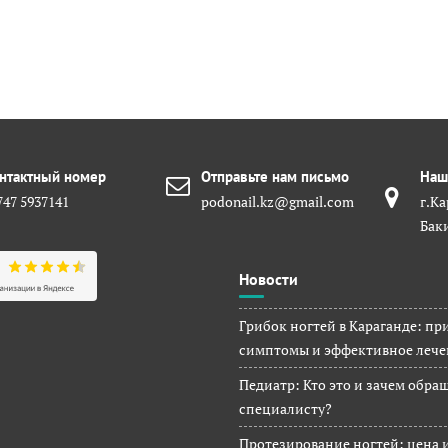
нтактный номер
Отправьте нам письмо
Наш
747 5937141
podonail.kz@gmail.com
г.Ка
Бак
Новости
Грибок ногтей в Караганде: пр
симптомы и эффективное лече
Педиатр: Кто это и зачем обра
специалисту?
Протезирование ногтей: цена 